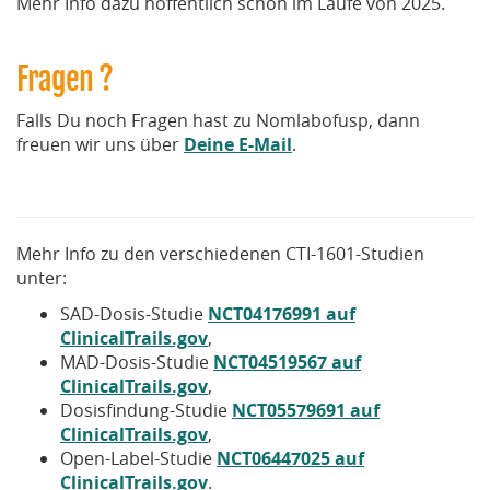
Mehr Info dazu hoffentlich schon im Laufe von 2025.
Fragen ?
Falls Du noch Fragen hast zu Nomlabofusp, dann
freuen wir uns über
Deine E-Mail
.
Mehr Info zu den verschiedenen CTI-1601-Studien
unter:
SAD-Dosis-Studie
NCT04176991 auf
ClinicalTrails.gov
,
MAD-Dosis-Studie
NCT04519567 auf
ClinicalTrails.gov
,
Dosisfindung-Studie
NCT05579691 auf
ClinicalTrails.gov
,
Open-Label-Studie
NCT06447025 auf
ClinicalTrails.gov
.